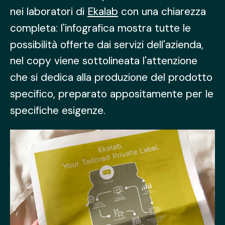
nei laboratori di
nei laboratori di
Ekalab
Ekalab
con una chiarezza
con una chiarezza
completa: l'infografica mostra tutte le
completa: l'infografica mostra tutte le
possibilità offerte dai servizi dell'azienda,
possibilità offerte dai servizi dell'azienda,
nel copy viene sottolineata l'attenzione
nel copy viene sottolineata l'attenzione
che si dedica alla produzione del prodotto
che si dedica alla produzione del prodotto
specifico, preparato appositamente per le
specifico, preparato appositamente per le
specifiche esigenze.
specifiche esigenze.