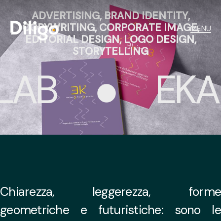
ADVERTISING, BRAND IDENTITY,
COPYWRITING, CORPORATE IMAGE,
MENU
EDITORIAL DESIGN, LOGO DESIGN,
STORYTELLING
AB
EKAL
Chiarezza,
leggerezza,
form
geometriche
e
futuristiche:
sono
le