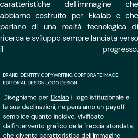
caratteristiche
dell'immagine
che
abbiamo
costruito
per
Ekalab
e
ch
parlano
di
una
realtà
tecnologica
d
ricerca
e
sviluppo
sempre
lanciata
verso
il
progresso.
BRAND IDENTITY
COPYWRITING
CORPORATE IMAGE
EDITORIAL DESIGN
LOGO DESIGN
Disegniamo per
Ekalab
il logo istituzionale e
le sue declinazioni, ne pensiamo un payoff
semplice quanto incisivo, vivificato
dall'intervento grafico della freccia stondata,
che diventa caratteristica dell'immagine