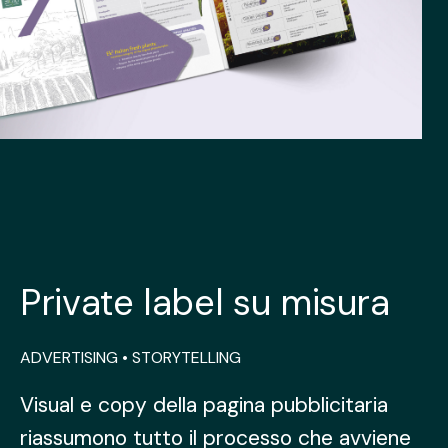
Private label su misura
ADVERTISING • STORYTELLING
Visual e copy della pagina pubblicitaria
Visual e copy della pagina pubblicitaria
riassumono tutto il processo che avviene
riassumono tutto il processo che avviene